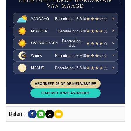
GEDETAILLEERDE HOROSKOOP
VAN MAAGD
★★★☆☆
Beoordeling : 5.2/10
VANDAAG
>
★★★★☆
Beoordeling : 8/10
MORGEN
>
Beoordeling :
★★★★☆
OVERMORGEN
>
8/10
★★★☆☆
Beoordeling : 6.7/10
WEEK
>
★★★★☆
Beoordeling : 7.3/10
MAAND
>
ABONNEER JE OP DE NIEUWSBRIEF
CHAT MET ONZE ASTROBOT
Delen :