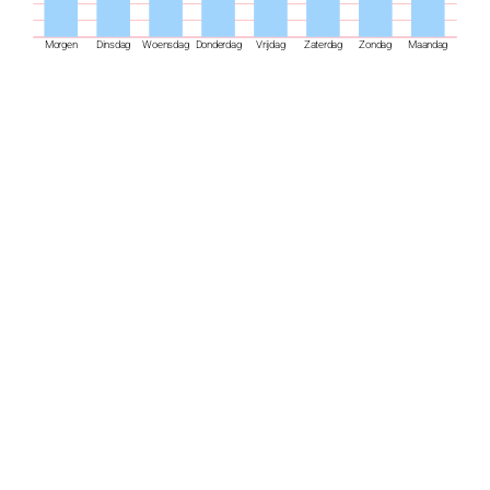
Morgen
Dinsdag
Woensdag
Donderdag
Vrijdag
Zaterdag
Zondag
Maandag