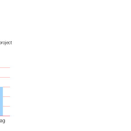
project
ag