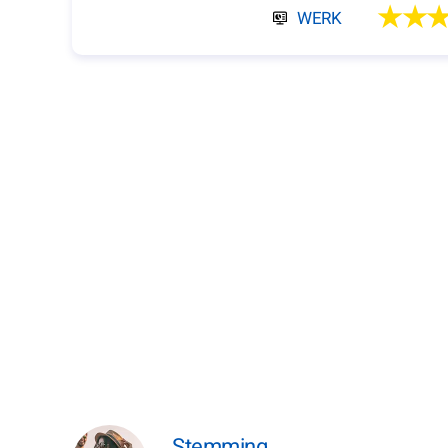
★★
WERK
Stemming