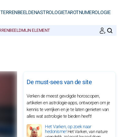
STERRENBEELDEN
ASTROLOGIE
TAROT
NUMEROLOGIE
ERRENBEELD
MIJN ELEMENT
ZOEKEN
De must-sees van de site
Verken de meest gevolgde horoscopen,
artikelen en astrologie-apps, ontworpen om je
kennis te verrijken en je te laten genieten van
alles wat astrologie te bieden heeft!
Het Varken, op zoek naar
hedonisme!
Het Varken, van nature
vriendelijk, zal nooit kwaad doen.