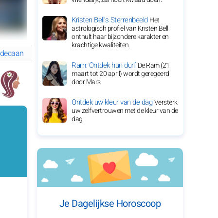
Kristen Bell's Sterrenbeeld
Het
astrologisch profiel van Kristen Bell
onthult haar bijzondere karakter en
krachtige kwaliteiten.
 decaan
GEDETAILLEERDE HOROSKOOP van Maagd
Ram: Ontdek hun durf
De Ram (21
maart tot 20 april) wordt geregeerd
door Mars
Ontdek uw kleur van de dag
Versterk
uw zelfvertrouwen met de kleur van de
dag
Je Dagelijkse Horoscoop