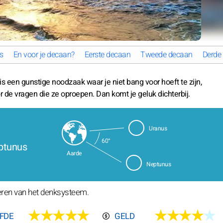
s
En voor je decaan?
Eerste decaan
Tweede decaan
Derde
 is een gunstige noodzaak waar je niet bang voor hoeft te zijn,
 de vragen die ze oproepen. Dan komt je geluk dichterbij.
Uranus
60°
eptunus
Aarde
Neptunus
teren van het denksysteem.
★★★★★
★★★★
★
EFDE
GELD