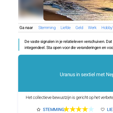
Ga naar
Stemming
Liefde
Geld
Werk
Hobby'
De vaste signalen in je relatieleven verschuiven. Dat
integendeel. Sta open voor die veranderingen en voor
Uranus in sextiel met N
Het collectieve bewustzijn is gericht op het verbe
★★★★
★
STEMMING
LI