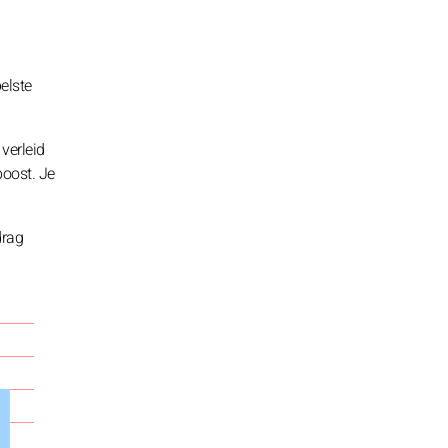
elste
 verleid
boost. Je
drag