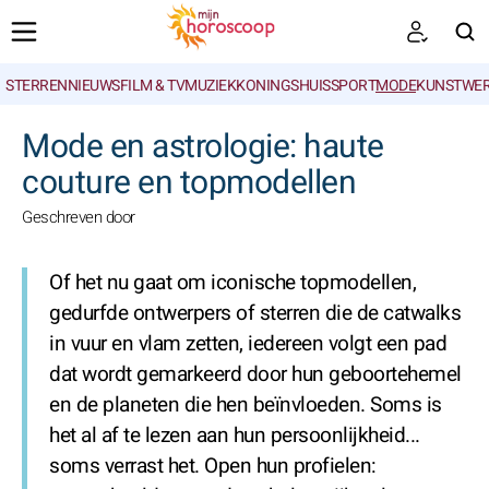
STERRENNIEUWS
FILM & TV
MUZIEK
KONINGSHUIS
SPORT
MODE
KUNSTWE
ZOEKEN
Mode en astrologie: haute
couture en topmodellen
Geschreven door
Of het nu gaat om iconische topmodellen,
gedurfde ontwerpers of sterren die de catwalks
in vuur en vlam zetten, iedereen volgt een pad
dat wordt gemarkeerd door hun geboortehemel
en de planeten die hen beïnvloeden. Soms is
het al af te lezen aan hun persoonlijkheid...
soms verrast het. Open hun profielen: