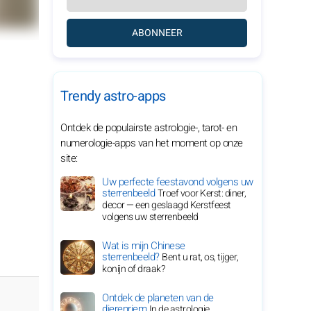
ABONNEER
Trendy astro-apps
Ontdek de populairste astrologie-, tarot- en
numerologie-apps van het moment op onze
site:
Uw perfecte feestavond volgens uw
sterrenbeeld
Troef voor Kerst: diner,
decor — een geslaagd Kerstfeest
volgens uw sterrenbeeld
Wat is mijn Chinese
sterrenbeeld?
Bent u rat, os, tijger,
konijn of draak?
Ontdek de planeten van de
dierenriem
In de astrologie