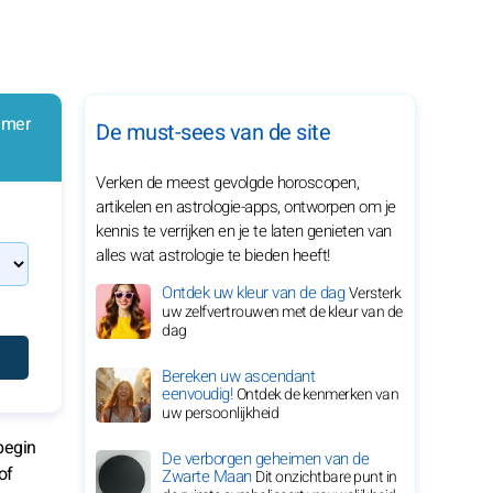
mmer
De must-sees van de site
Verken de meest gevolgde horoscopen,
artikelen en astrologie-apps, ontworpen om je
kennis te verrijken en je te laten genieten van
alles wat astrologie te bieden heeft!
Ontdek uw kleur van de dag
Versterk
uw zelfvertrouwen met de kleur van de
dag
Bereken uw ascendant
eenvoudig!
Ontdek de kenmerken van
uw persoonlijkheid
begin
De verborgen geheimen van de
of
Zwarte Maan
Dit onzichtbare punt in