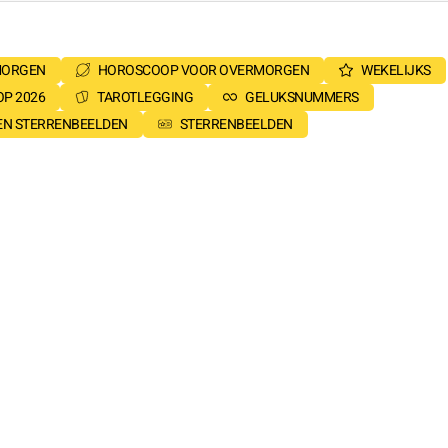
MORGEN
HOROSCOOP VOOR OVERMORGEN
WEKELIJKS
P 2026
TAROTLEGGING
GELUKSNUMMERS
SEN STERRENBEELDEN
STERRENBEELDEN