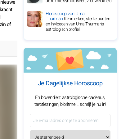
de ruimte symboliseert vrouwelijkheid
n nieuwe
kracht
Horoscoop van Uma
l
Thurman
Kenmerken, sterke punten
zin of
en invloeden van Uma Thurman's
astrologisch profiel.
Je Dagelijkse Horoscoop
En bovendien: astrologische cadeaus,
tarotlezingen, bioritme... schrijf je nu in!