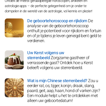
Ontdek de meest geraadpleegde horoscopen, artikelen en
astrologie-apps – de perfecte gelegenheid om je onder te
dompelen in de wereld van de astrologie, vol kennis en plezier!
De geboortehoroscoop en rijkdom
De
analyse van de geboortehoroscoop
onthult je potentieel voor rijkdom en fortuin
en of je tijdens je leven geneigd bent geld te
verdienen.
Uw Kerst volgens uw
sterrenbeeld
Zorgzame gastheer of
verrassende gast? Ontdek hoe u Kerst
beleeft volgens uw sterrenbeeld.
Wat is mijn Chinese sterrenbeeld?
Zou u
eerder rat, os, tijger, konijn, draak, slang,
paard, geit, aap, haan, hond of varken zijn?
Een module helpt u het te ontdekken met
alleen uw geboortedatum!