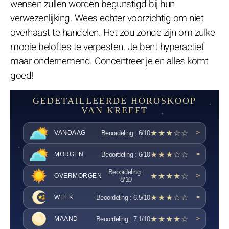
wensen zullen worden begunstigd bij hun
verwezenlijking. Wees echter voorzichtig om niet
overhaast te handelen. Het zou zonde zijn om zulke
mooie beloftes te verpesten. Je bent hyperactief
maar ondernemend. Concentreer je en alles komt
goed!
GEDETAILLEERDE HOROSKOOP
VAN KREEFT
★★★☆☆
Beoordeling : 6/10
VANDAAG
>
★★★☆☆
Beoordeling : 6/10
MORGEN
>
Beoordeling :
★★★★☆
OVERMORGEN
>
8/10
★★★☆☆
Beoordeling : 6.5/10
WEEK
>
★★★★☆
Beoordeling : 7.1/10
MAAND
>