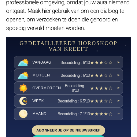
professionele omgeving, omdat jouw aura niemand
ontgaat. Maak hier gebruik van om een dialoog te
openen, om verzoeken te doen die gehoord en
spoedig vervuld moeten worden.
GEDETAILLEERDE HOROSKOOP
VAN KREEFT
★★★☆☆
Beoordeling : 6/10
VANDAAG
>
★★★☆☆
Beoordeling : 6/10
MORGEN
>
Beoordeling :
★★★★☆
OVERMORGEN
>
8/10
★★★☆☆
Beoordeling : 6.5/10
WEEK
>
★★★★☆
Beoordeling : 7.1/10
MAAND
>
ABONNEER JE OP DE NIEUWSBRIEF