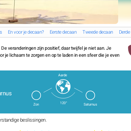
s
En voor je decaan?
Eerste decaan
Tweede decaan
Derde
 veranderingen zijn positief, daar twijfel je niet aan. Je
 je lichaam te zorgen en op te laden in een sfeer die je even
Aarde
urnus
120°
Zon
Saturnus
rstandige beslissingen.