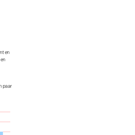
ent en
 en
n paar