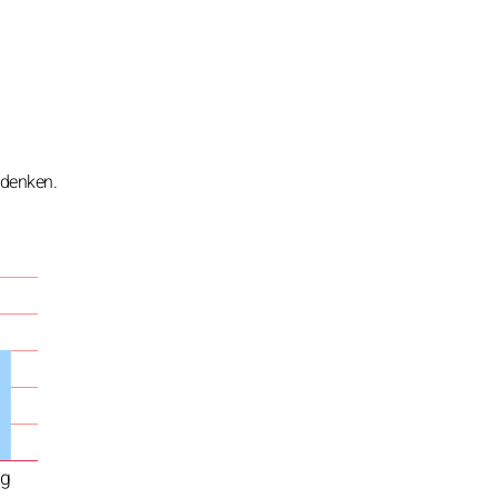
 denken.
ag