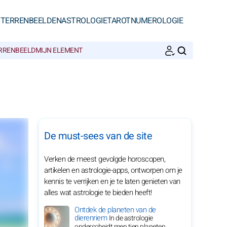
STERRENBEELDEN
ASTROLOGIE
TAROT
NUMEROLOGIE
ERRENBEELD
MIJN ELEMENT
ZOEKEN
De must-sees van de site
Verken de meest gevolgde horoscopen,
artikelen en astrologie-apps, ontworpen om je
kennis te verrijken en je te laten genieten van
alles wat astrologie te bieden heeft!
Ontdek de planeten van de
dierenriem
In de astrologie
onderscheidt men tien planeten