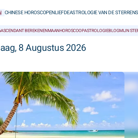
N
CHINESE HOROSCOPEN
LIEFDE
ASTROLOGIE VAN DE STERREN
6
ASCENDANT BEREKENEN
MAANHOROSCOOP
ASTROLOGIEBLOG
MIJN ST
daag, 8 Augustus 2026