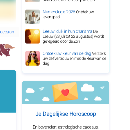
Numerologie 2026
Ontdek uw
levenspad.
Leeuw: duik in hun charisma
De
 decaan
GEDETAILLEERDE HOROSKOOP van Stier
Leeuw (23 juli tot 22 augustus) wordt
geregeerd door de Zon
Ontdek uw kleur van de dag
Versterk
uw zelfvertrouwen met de kleur van de
dag
Je Dagelijkse Horoscoop
En bovendien: astrologische cadeaus,