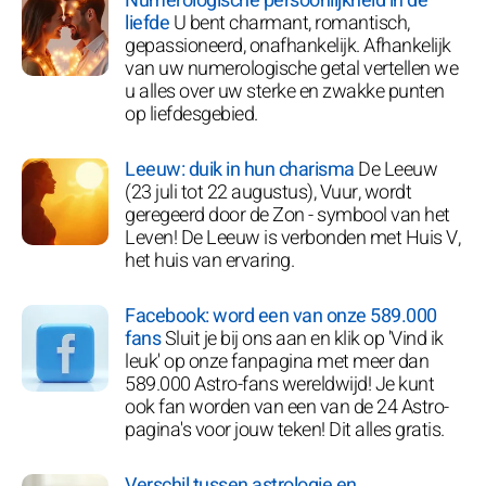
Numerologische persoonlijkheid in de
liefde
U bent charmant, romantisch,
gepassioneerd, onafhankelijk. Afhankelijk
van uw numerologische getal vertellen we
u alles over uw sterke en zwakke punten
op liefdesgebied.
Leeuw: duik in hun charisma
De Leeuw
(23 juli tot 22 augustus), Vuur, wordt
geregeerd door de Zon - symbool van het
Leven! De Leeuw is verbonden met Huis V,
het huis van ervaring.
Facebook: word een van onze 589.000
fans
Sluit je bij ons aan en klik op 'Vind ik
leuk' op onze fanpagina met meer dan
589.000 Astro-fans wereldwijd! Je kunt
ook fan worden van een van de 24 Astro-
pagina's voor jouw teken! Dit alles gratis.
Verschil tussen astrologie en