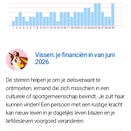
1
2
3
4
5
6
7
8
9
10
11
12
13
14
15
16
17
18
19
20
21
22
23
24
25
26
27
28
29
30
Vissen: je financiën in van juni
2026
De sterren helpen je om je zielsverwant te
ontmoeten, iemand die zich misschien in een
culturele of sportgemeenschap bevindt. Je zult haar
kunnen vinden! Een persoon met een rustige kracht
kan nieuw leven in je dagelijks leven blazen en je
liefdesleven voorgoed veranderen.