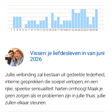
1
2
3
4
5
6
7
8
9
10
11
12
13
14
15
16
17
18
19
20
21
22
23
24
25
26
27
28
29
30
Vissen: je liefdesleven in van juni
2026
Jullie verbinding zal bestaan uit gedeelde tederheid,
intieme gesprekken die soepel verlopen, en een
rijke, speelse sensualiteit: harten omhoog! Maak je
geen zorgen als er problemen zijn in jullie thuis: jullie
zullen elkaar steunen.