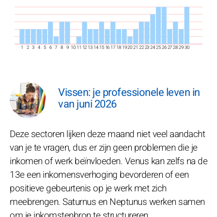
1
2
3
4
5
6
7
8
9
10
11
12
13
14
15
16
17
18
19
20
21
22
23
24
25
26
27
28
29
30
Vissen: je professionele leven in
van juni 2026
Deze sectoren lijken deze maand niet veel aandacht
van je te vragen, dus er zijn geen problemen die je
inkomen of werk beïnvloeden. Venus kan zelfs na de
13e een inkomensverhoging bevorderen of een
positieve gebeurtenis op je werk met zich
meebrengen. Saturnus en Neptunus werken samen
om je inkomstenbron te structureren.