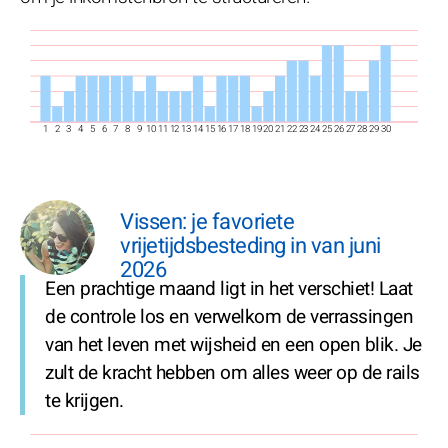
1
2
3
4
5
6
7
8
9
10
11
12
13
14
15
16
17
18
19
20
21
22
23
24
25
26
27
28
29
30
Vissen: je favoriete
vrijetijdsbesteding in van juni
2026
Een prachtige maand ligt in het verschiet! Laat
de controle los en verwelkom de verrassingen
van het leven met wijsheid en een open blik. Je
zult de kracht hebben om alles weer op de rails
te krijgen.