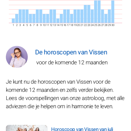
1
2
3
4
5
6
7
8
9
10
11
12
13
14
15
16
17
18
19
20
21
22
23
24
25
26
27
28
29
30
De horoscopen van Vissen
voor de komende 12 maanden
Je kunt nu de horoscopen van Vissen voor de
komende 12 maanden en zelfs verder bekijken.
Lees de voorspellingen van onze astroloog, met alle
adviezen die je helpen om in harmonie te leven.
Horoscoop van Vissen van juli