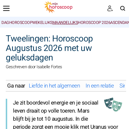
DAGHOROSCOOP
WEKELIJKS
MAANDELIJKS
HOROSCOOP 2026
ASCENDAN
ZOEKEN
Tweelingen: Horoscoop
Augustus 2026 met uw
geluksdagen
Geschreven door Isabelle Fortes
Ga naar
Liefde in het algemeen
In een relatie
Sing
Je zit boordevol energie en je sociaal
leven draait op volle toeren. Mars
blijft bij je tot 10 augustus. In die
periode zorgt een mooie klik met Uranus voor