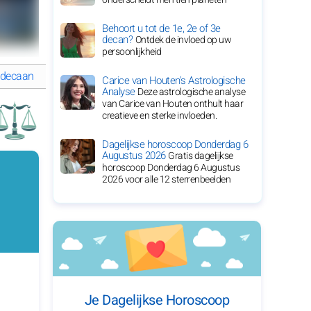
Behoort u tot de 1e, 2e of 3e
decan?
Ontdek de invloed op uw
persoonlijkheid
 decaan
GEDETAILLEERDE HOROSKOOP van Weegschaal
Carice van Houten's Astrologische
Analyse
Deze astrologische analyse
van Carice van Houten onthult haar
creatieve en sterke invloeden.
Dagelijkse horoscoop Donderdag 6
Augustus 2026
Gratis dagelijkse
horoscoop Donderdag 6 Augustus
2026 voor alle 12 sterrenbeelden
Je Dagelijkse Horoscoop