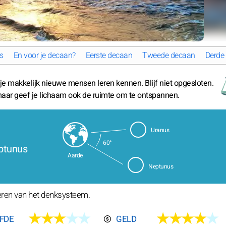
s
En voor je decaan?
Eerste decaan
Tweede decaan
Derde
e makkelijk nieuwe mensen leren kennen. Blijf niet opgesloten.
maar geef je lichaam ook de ruimte om te ontspannen.
Uranus
60°
eptunus
Aarde
Neptunus
teren van het denksysteem.
★★★
★★
★★★★
★
EFDE
GELD