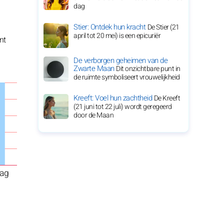
dag
Stier: Ontdek hun kracht
De Stier (21
april tot 20 mei) is een epicuriër
nt
De verborgen geheimen van de
Zwarte Maan
Dit onzichtbare punt in
de ruimte symboliseert vrouwelijkheid
Kreeft: Voel hun zachtheid
De Kreeft
(21 juni tot 22 juli) wordt geregeerd
door de Maan
ag