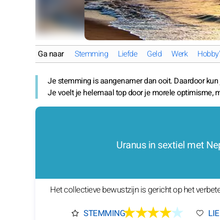
Ga naar
Stemming
Liefde
Geld
Werk
Hobby'
Je stemming is aangenamer dan ooit. Daardoor kun j
Je voelt je helemaal top door je morele optimisme, 
Uranus in sextiel met N
Het collectieve bewustzijn is gericht op het verbe
★★★★
★
STEMMING
LI