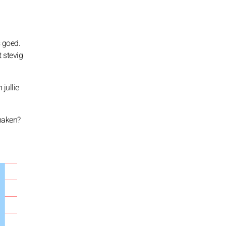
s goed.
t stevig
jullie
rmaken?