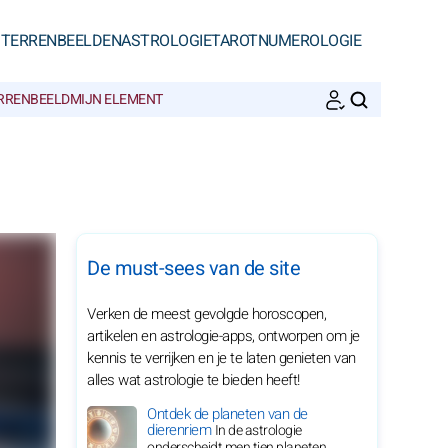
STERRENBEELDEN
ASTROLOGIE
TAROT
NUMEROLOGIE
ERRENBEELD
MIJN ELEMENT
ZOEKEN
De must-sees van de site
Verken de meest gevolgde horoscopen,
artikelen en astrologie-apps, ontworpen om je
kennis te verrijken en je te laten genieten van
alles wat astrologie te bieden heeft!
Ontdek de planeten van de
dierenriem
In de astrologie
onderscheidt men tien planeten