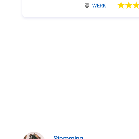
★★
WERK
Stemming