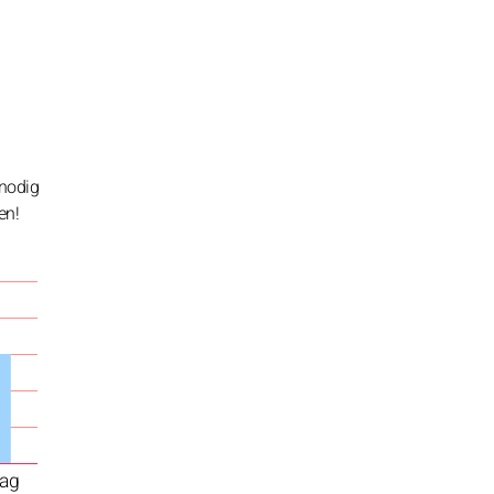
 nodig
en!
ag