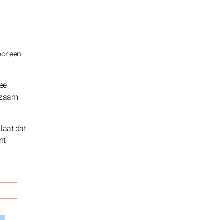
oor een
wee
ngzaam
 laat dat
nt