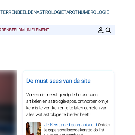
STERRENBEELDEN
ASTROLOGIE
TAROT
NUMEROLOGIE
ERRENBEELD
MIJN ELEMENT
ZOEKEN
De must-sees van de site
Verken de meest gevolgde horoscopen,
artikelen en astrologie-apps, ontworpen om je
kennis te verrijken en je te laten genieten van
alles wat astrologie te bieden heeft!
Je Kerst goed georganiseerd
Ontdek
je gepersonaliseerde kerstto-do-lijst