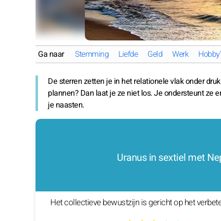
Ga naar
Stemming
Liefde
Geld
Werk
Hobby'
De sterren zetten je in het relationele vlak onder dru
plannen? Dan laat je ze niet los. Je ondersteunt ze e
je naasten.
Uranus in sextiel met N
Het collectieve bewustzijn is gericht op het verbe