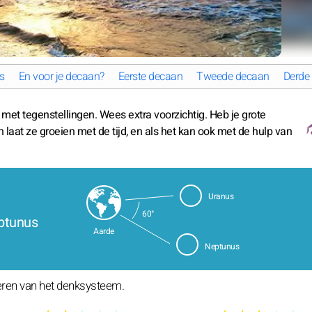
s
En voor je decaan?
Eerste decaan
Tweede decaan
Derde
k met tegenstellingen. Wees extra voorzichtig. Heb je grote
n laat ze groeien met de tijd, en als het kan ook met de hulp van
Uranus
60°
eptunus
Aarde
Neptunus
teren van het denksysteem.