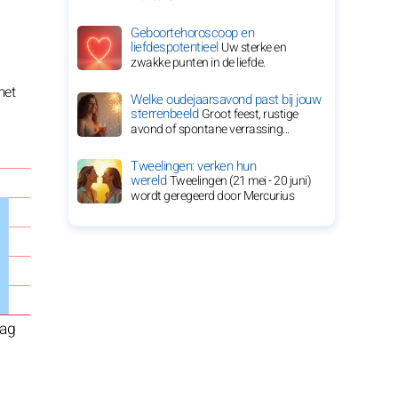
Geboortehoroscoop en
liefdespotentieel
Uw sterke en
zwakke punten in de liefde.
met
Welke oudejaarsavond past bij jouw
sterrenbeeld
Groot feest, rustige
avond of spontane verrassing...
Tweelingen: verken hun
wereld
Tweelingen (21 mei - 20 juni)
wordt geregeerd door Mercurius
ag