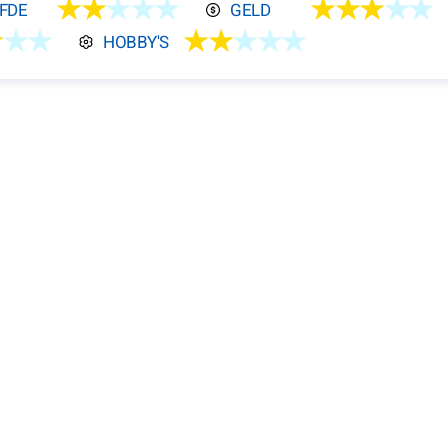
★★
★★★
★★★
★★
EFDE
GELD
★
★★
★★
★★★
HOBBY'S