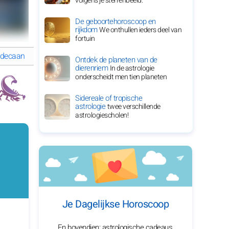
volgens je sterrenbeeld.
De geboortehoroscoop en
rijkdom
We onthullen ieders deel van
fortuin
 decaan
GEDETAILLEERDE HOROSKOOP van Schorpioen
Ontdek de planeten van de
dierenriem
In de astrologie
onderscheidt men tien planeten
Sidereale of tropische
astrologie
twee verschillende
astrologiescholen!
Je Dagelijkse Horoscoop
En bovendien: astrologische cadeaus,