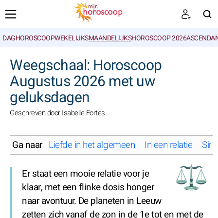
DAGHOROSCOOP
WEKELIJKS
MAANDELIJKS
HOROSCOOP 2026
ASCENDAN
ZOEKEN
Weegschaal: Horoscoop
Augustus 2026 met uw
geluksdagen
Geschreven door Isabelle Fortes
Ga naar
Liefde in het algemeen
In een relatie
Sing
Er staat een mooie relatie voor je
klaar, met een flinke dosis honger
naar avontuur. De planeten in Leeuw
zetten zich vanaf de zon in de 1e tot en met de