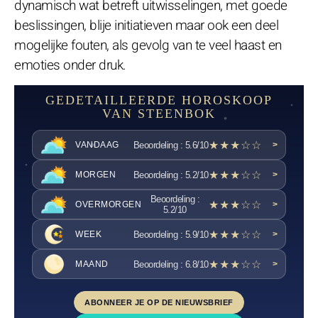
dynamisch wat betreft uitwisselingen, met goede
beslissingen, blije initiatieven maar ook een deel
mogelijke fouten, als gevolg van te veel haast en
emoties onder druk.
GEDETAILLEERDE HOROSKOOP
VAN STEENBOK
★★★☆☆
Beoordeling : 5.6/10
VANDAAG
>
★★★☆☆
Beoordeling : 5.2/10
MORGEN
>
Beoordeling :
★★★☆☆
OVERMORGEN
>
5.2/10
★★★☆☆
Beoordeling : 5.9/10
WEEK
>
★★★☆☆
Beoordeling : 6.8/10
MAAND
>
ABONNEER JE OP DE NIEUWSBRIEF