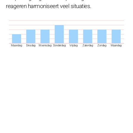
reageren harmoniseert veel situaties.
Maandag
Dinsdag
Woensdag
Donderdag
Vrijdag
Zaterdag
Zondag
Maandag