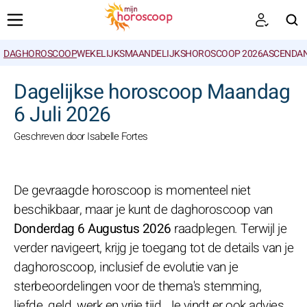
DAGHOROSCOOP
WEKELIJKS
MAANDELIJKS
HOROSCOOP 2026
ASCENDAN
ZOEKEN
Dagelijkse horoscoop Maandag
6 Juli 2026
Geschreven door Isabelle Fortes
De gevraagde horoscoop is momenteel niet
beschikbaar, maar je kunt de daghoroscoop van
Donderdag 6 Augustus 2026
raadplegen. Terwijl je
verder navigeert, krijg je toegang tot de details van je
daghoroscoop, inclusief de evolutie van je
sterbeoordelingen voor de thema's stemming,
liefde, geld, werk en vrije tijd. Je vindt er ook advies