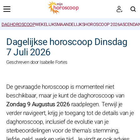
DAGHOROSCOOP
WEKELIJKS
MAANDELIJKS
HOROSCOOP 2026
ASCENDAN
ZOEKEN
Dagelijkse horoscoop Dinsdag
7 Juli 2026
Geschreven door Isabelle Fortes
De gevraagde horoscoop is momenteel niet
beschikbaar, maar je kunt de daghoroscoop van
Zondag 9 Augustus 2026
raadplegen. Terwijl je
verder navigeert, krijg je toegang tot de details van je
daghoroscoop, inclusief de evolutie van je
sterbeoordelingen voor de thema's stemming,
liefde, geld, werk en vrije tijd. Je vindt er ook advies