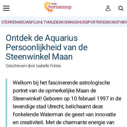
STERRENNIEUWS
FILM & TV
MUZIEK
KONINGSHUIS
SPORT
MODE
KUNSTWE
ZOEKEN
Ontdek de Aquarius
Persoonlijkheid van de
Steenwinkel Maan
Geschreven door Isabelle Fortes
Welkom bij het fascinerende astrologische
portret van de opmerkelijke Maan de
Steenwinkel! Geboren op 10 februari 1997 in de
levendige stad Utrecht, belichaamt deze
fonkelende Waterman de geest van innovatie
en creativiteit. Met de charmante energie van