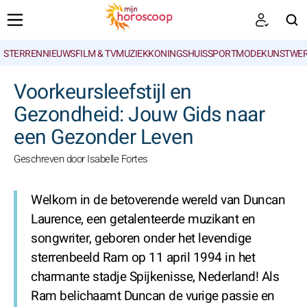
STERRENNIEUWS
FILM & TV
MUZIEK
KONINGSHUIS
SPORT
MODE
KUNSTWE
ZOEKEN
Voorkeursleefstijl en
Gezondheid: Jouw Gids naar
een Gezonder Leven
Geschreven door Isabelle Fortes
Welkom in de betoverende wereld van Duncan
Laurence, een getalenteerde muzikant en
songwriter, geboren onder het levendige
sterrenbeeld Ram op 11 april 1994 in het
charmante stadje Spijkenisse, Nederland! Als
Ram belichaamt Duncan de vurige passie en