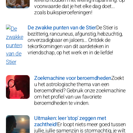
levend houden met weinig inspanning. Op
voorwaarde dat je het elke dag doet...
zoals buikspieroefeningen!
De zwakke punten van de Stier
De Stier is
bezitterig, rancuneus, afgunstig, hebzuchtig,
onverzadigbaar en jaloers... Ontdek de
tekortkomingen van dit aardeteken in
vriendschap, op het werk en in de liefde!
Zoekmachine voor beroemdheden
Zoekt
u het astrologische thema van een
beroemdheid? Gebruik onze zoekmachine
om het profiel van uw favoriete
beroemdheden te vinden.
Uitmaken: leer 'stop' zeggen met
zachtheid!
Er loopt niets meer goed tussen
jullie, jullie samenzijn is stormachtig, je wilt